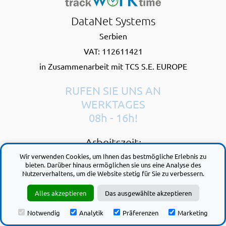
DataNet Systems
Serbien
VAT: 112611421
in Zusammenarbeit mit TCS S.E. EUROPE
RUFEN SIE UNS AN
WERKTAGES
08h - 16h!
Arbeitszeit:
Wir verwenden Cookies, um Ihnen das bestmögliche Erlebnis zu
Montag - Freitag
bieten. Darüber hinaus ermöglichen sie uns eine Analyse des
08:00 - 16:00h
Nutzerverhaltens, um die Website stetig für Sie zu verbessern.
Alles akzeptieren
Das ausgewählte akzeptieren
Kontakt-E-Mail:
Notwendig
Analytik
Präferenzen
Marketing
support@trackworktime.com